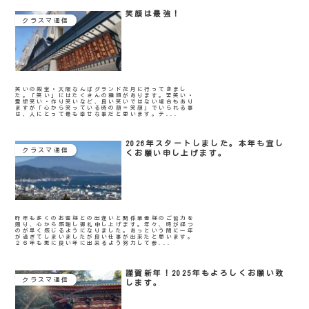
笑顔は最強！
クラスマ通信
笑いの殿堂・大阪なんばグランド花月に行ってきまし
た。「笑い」にはたくさんの種類があります。苦笑い・
愛想笑い・作り笑いなど、良い笑いではない場合もあり
ますが「心から笑っている時の顔＝笑顔」でいられる事
は、人にとって最も幸せな事だと思います。テ...
2026年スタートしました。本年も宜し
クラスマ通信
くお願い申し上げます。
昨年も多くのお客様との出逢いと関係業者様のご協力を
賜り、心から感謝し御礼申し上げます。年々、時が経つ
のが早く感じるようになりました。あっという間に一年
が過ぎてしまいましたが良い仕事が出来たと思います。
２６年も更に良い年に出来るよう努力して参...
謹賀新年！2025年もよろしくお願い致
クラスマ通信
します。