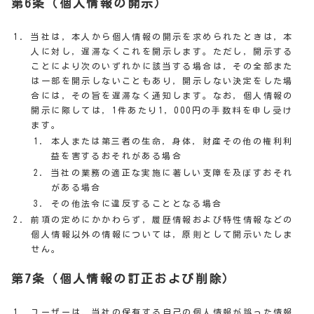
第6条（個人情報の開示）
当社は，本人から個人情報の開示を求められたときは，本
人に対し，遅滞なくこれを開示します。ただし，開示する
ことにより次のいずれかに該当する場合は，その全部また
は一部を開示しないこともあり，開示しない決定をした場
合には，その旨を遅滞なく通知します。なお，個人情報の
開示に際しては，1件あたり1，000円の手数料を申し受け
ます。
本人または第三者の生命，身体，財産その他の権利利
益を害するおそれがある場合
当社の業務の適正な実施に著しい支障を及ぼすおそれ
がある場合
その他法令に違反することとなる場合
前項の定めにかかわらず，履歴情報および特性情報などの
個人情報以外の情報については，原則として開示いたしま
せん。
第7条（個人情報の訂正および削除）
ユーザーは，当社の保有する自己の個人情報が誤った情報