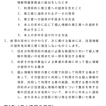
情報保護委員会に届出をしたとき
利用目的に第三者への提供を含むこと
第三者に提供されるデータの項目
第三者への提供の手段または方法
本人の求めに応じて個人情報の第三者への提供を
停止すること
本人の求めを受け付ける方法
前項の定めにかかわらず，次に掲げる場合には，当該情報
の提供先は第三者に該当しないものとします。
当社が利用目的の達成に必要な範囲内において個人情
報の取扱いの全部または一部を委託する場合
合併その他の事由による事業の承継に伴って個人情報
が提供される場合
個人情報を特定の者との間で共同して利用する場合で
あって，その旨並びに共同して利用される個人情報の
項目，共同して利用する者の範囲，利用する者の利用
目的および当該個人情報の管理について責任を有する
者の氏名または名称について，あらかじめ本人に通知
し，または本人が容易に知り得る状態に置いた場合