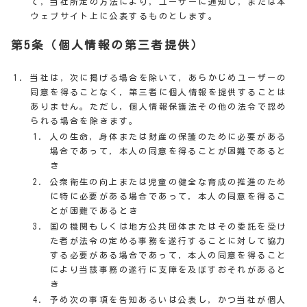
て，当社所定の方法により，ユーザーに通知し，または本
ウェブサイト上に公表するものとします。
第5条（個人情報の第三者提供）
当社は，次に掲げる場合を除いて，あらかじめユーザーの
同意を得ることなく，第三者に個人情報を提供することは
ありません。ただし，個人情報保護法その他の法令で認め
られる場合を除きます。
人の生命，身体または財産の保護のために必要がある
場合であって，本人の同意を得ることが困難であると
き
公衆衛生の向上または児童の健全な育成の推進のため
に特に必要がある場合であって，本人の同意を得るこ
とが困難であるとき
国の機関もしくは地方公共団体またはその委託を受け
た者が法令の定める事務を遂行することに対して協力
する必要がある場合であって，本人の同意を得ること
により当該事務の遂行に支障を及ぼすおそれがあると
き
予め次の事項を告知あるいは公表し，かつ当社が個人